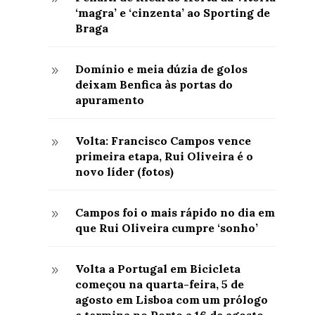
‘magra’ e ‘cinzenta’ ao Sporting de
Braga
Domínio e meia dúzia de golos
9
deixam Benfica às portas do
apuramento
Volta: Francisco Campos vence
9
primeira etapa, Rui Oliveira é o
novo líder (fotos)
Campos foi o mais rápido no dia em
9
que Rui Oliveira cumpre ‘sonho’
Volta a Portugal em Bicicleta
9
começou na quarta-feira, 5 de
agosto em Lisboa com um prólogo
e termina no Porto a 16 de agosto