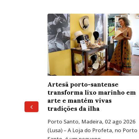
do
Artesã porto-santense
nto em
transforma lixo marinho em
osto de
arte e mantém vivas
tradições da ilha
 -
Porto Santo, Madeira, 02 ago 2026
umas fotos
(Lusa) – A Loja do Profeta, no Porto
Santo, é um pequeno...