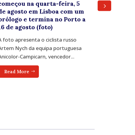
começou na quarta-feira, 5
transfo
de agosto em Lisboa com um
arte e 
prólogo e termina no Porto a
tradiçõe
16 de agosto (foto)
Porto San
A foto apresenta o ciclista russo
(Lusa) – A
Artem Nych da equipa portuguesa
Santo, é u
Anicolor-Campicarn, vencedor...
Read Mo
Read More