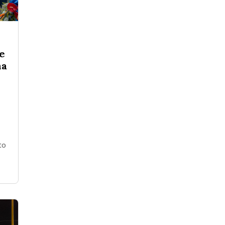
e
na
,
to