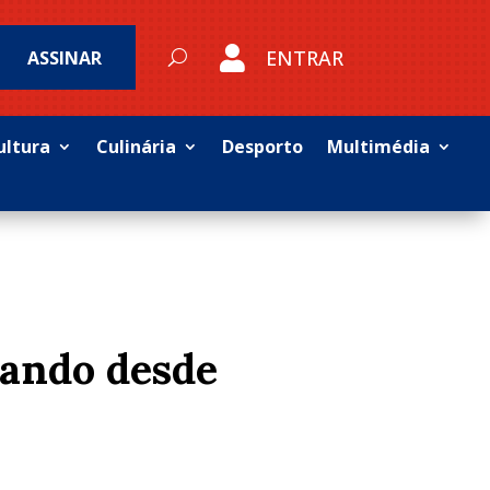

ENTRAR
ASSINAR
ultura
Culinária
Desporto
Multimédia
tando
desde