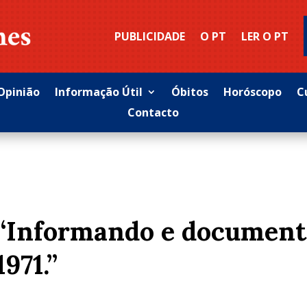
PUBLICIDADE
O PT
LER O PT
Opinião
Informação Útil
Óbitos
Horóscopo
C
Contacto
“Informando e documen
1971.”