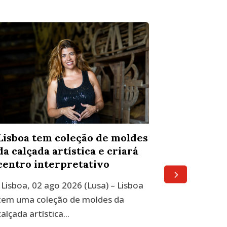
Lisboa tem coleção de moldes
Novo liv
da calçada artística e criará
décadas
centro interpretativo
Pereira 
entre Ca
Lisboa, 02 ago 2026 (Lusa) – Lisboa
A Bruma P
tem uma coleção de moldes da
Portugues
calçada artística...
Institute d