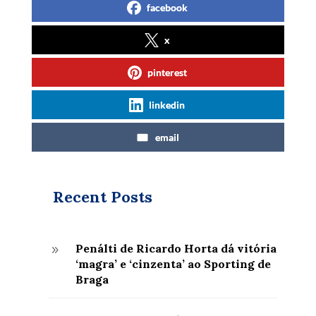
facebook
x
pinterest
linkedin
email
Recent Posts
Penálti de Ricardo Horta dá vitória
9
‘magra’ e ‘cinzenta’ ao Sporting de
Braga