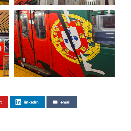
st
linkedin
email