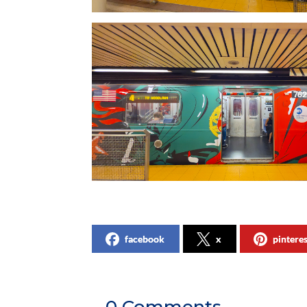
facebook
x
pintere