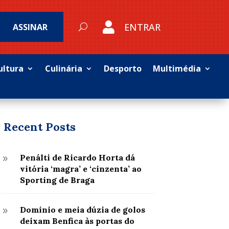

ENTRAR
ASSINAR
ultura
Culinária
Desporto
Multimédia
Recent Posts
Penálti de Ricardo Horta dá
9
vitória ‘magra’ e ‘cinzenta’ ao
Sporting de Braga
Domínio e meia dúzia de golos
9
deixam Benfica às portas do