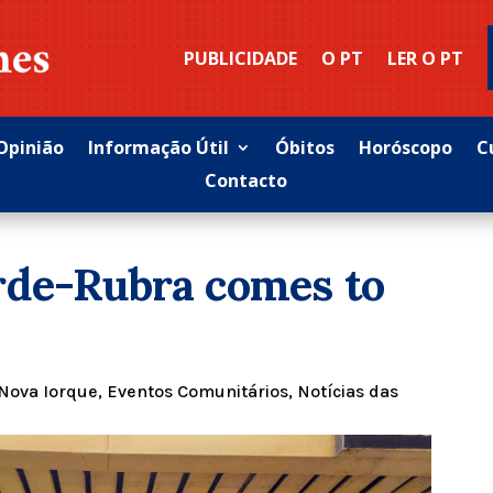
PUBLICIDADE
O PT
LER O PT
Opinião
Informação Útil
Óbitos
Horóscopo
C
Contacto
rde-Rubra comes to
Nova Iorque
,
Eventos Comunitários
,
Notícias das