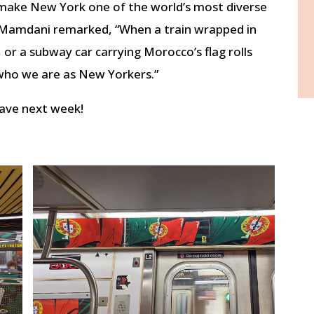
 make New York one of the world’s most diverse
n Mamdani remarked, “When a train wrapped in
 or a subway car carrying Morocco’s flag rolls
t who we are as New Yorkers.”
eave next week!