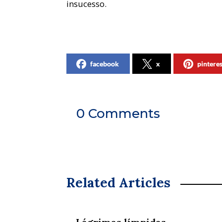
insucesso.
facebook
x
pintere
0 Comments
Related Articles