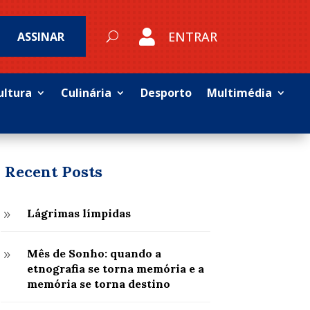

ENTRAR
ASSINAR
ultura
Culinária
Desporto
Multimédia
Recent Posts
Lágrimas límpidas
9
Mês de Sonho: quando a
9
etnografia se torna memória e a
memória se torna destino