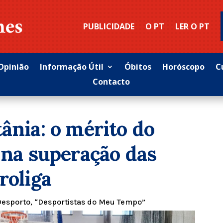
PUBLICIDADE
O PT
LER O PT
Opinião
Informação Útil
Óbitos
Horóscopo
C
Contacto
ânia: o mérito do
o na superação das
roliga
Desporto
,
“Desportistas do Meu Tempo”