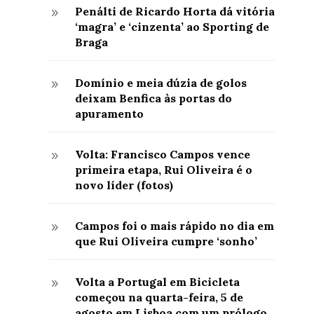
Penálti de Ricardo Horta dá vitória
9
‘magra’ e ‘cinzenta’ ao Sporting de
Braga
Domínio e meia dúzia de golos
9
deixam Benfica às portas do
apuramento
Volta: Francisco Campos vence
9
primeira etapa, Rui Oliveira é o
novo líder (fotos)
Campos foi o mais rápido no dia em
9
que Rui Oliveira cumpre ‘sonho’
Volta a Portugal em Bicicleta
9
começou na quarta-feira, 5 de
agosto em Lisboa com um prólogo