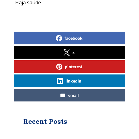
Haja saúde.
facebook
x
pinterest
linkedin
email
Recent Posts