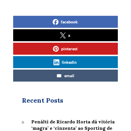
facebook
x
pinterest
linkedin
email
Recent Posts
Penálti de Ricardo Horta dá vitória
9
‘magra’ e ‘cinzenta’ ao Sporting de