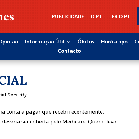
PUBLICIDADE
O PT
LER O PT
Opinião
Informação Útil
Óbitos
Horóscopo
C
Contacto
CIAL
ial Security
ma conta a pagar que recebi recentemente,
e deveria ser coberta pelo Medicare. Quem devo