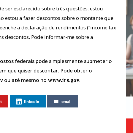
de ser esclarecido sobre três questões: estou
ão estou a fazer descontos sobre o montante que
eenche a declaração de rendimentos (“income tax
guns descontos. Pode informar-me sobre a
mpostos federais pode simplesmente submeter o
em que quiser descontar. Pode obter o
gov ou até mesmo no
.
www.irs.gov
st
linkedin
email