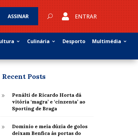

ENTRAR
ASSINAR
ultura
Culinária
Desporto
Multimédia
Recent Posts
Penálti de Ricardo Horta dá
9
vitória ‘magra’ e ‘cinzenta’ ao
Sporting de Braga
Domínio e meia dúzia de golos
9
deixam Benfica às portas do