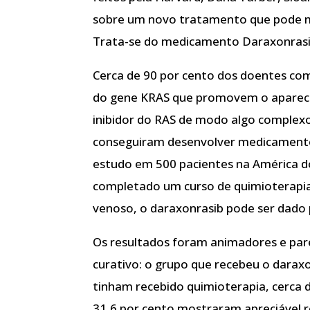
sobre um novo tratamento que pode m
Trata-se do medicamento Daraxonrasi
Cerca de 90 por cento dos doentes co
do gene KRAS que promovem o apareci
inibidor do RAS de modo algo complexo.
conseguiram desenvolver medicament
estudo em 500 pacientes na América do
completado um curso de quimioterapia
venoso, o daraxonrasib pode ser dado p
Os resultados foram animadores e pa
curativo: o grupo que recebeu o darax
tinham recebido quimioterapia, cerca 
31,6 por cento mostraram apreciável