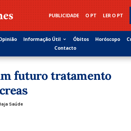
PUBLICIDADE
O PT
LER O PT
Opinião
Informação Útil
Óbitos
Horóscopo
C
Contacto
um futuro tratamento
creas
Haja Saúde