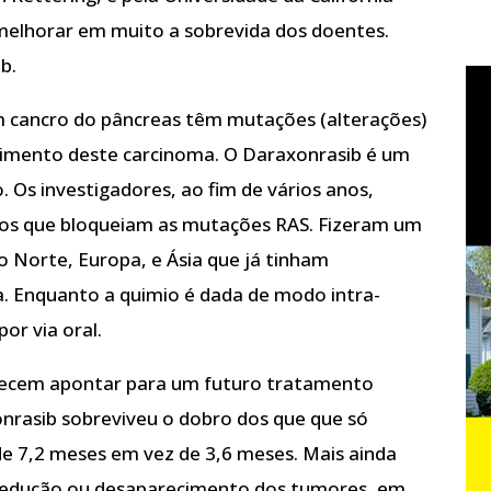
elhorar em muito a sobrevida dos doentes.
b.
m cancro do pâncreas têm mutações (alterações)
mento deste carcinoma. O Daraxonrasib é um
 Os investigadores, ao fim de vários anos,
os que bloqueiam as mutações RAS. Fizeram um
 Norte, Europa, e Ásia que já tinham
. Enquanto a quimio é dada de modo intra-
or via oral.
recem apontar para um futuro tratamento
onrasib sobreviveu o dobro dos que que só
de 7,2 meses em vez de 3,6 meses. Mais ainda
 redução ou desaparecimento dos tumores, em