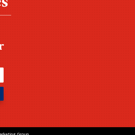
r
rketing Group