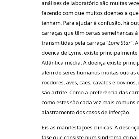
análises de laboratório são muitas veze
fazendo com que muitos doentes a que 
tenham. Para ajudar à confusão, há out
carraças que têm certas semelhancas à
transmitidas pela carraça “
Lone Star
”. 
doenca de Lyme, existe principalmente 
Atlântica média. A doença existe princ
além de seres humanos muitas outras e
roedores, aves, cães, cavalos e bovinos
são artrite. Como a preferência das car
como estes são cada vez mais comuns na
alastramento dos casos de infecção.
Eis as manifestações clínicas: A descri
fase que consiste num sindroma gripal