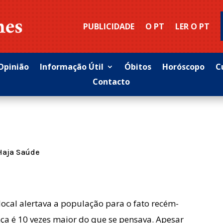
PUBLICIDADE
O PT
LER O PT
Opinião
Informação Útil
Óbitos
Horóscopo
C
Contacto
Haja Saúde
ocal alertava a população para o fato recém-
ça é 10 vezes maior do que se pensava. Apesar