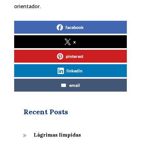
orientador.
facebook
x
pinterest
linkedin
email
Recent Posts
Lágrimas límpidas
9