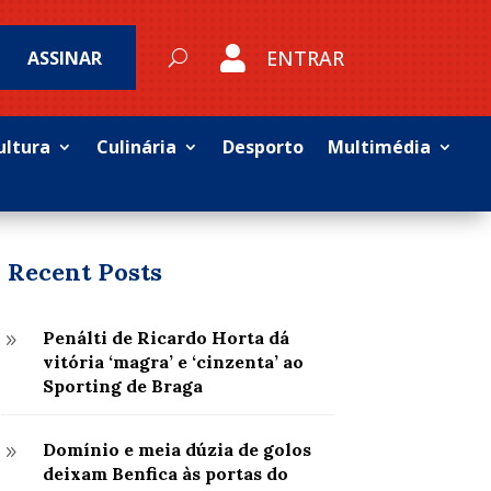

ENTRAR
ASSINAR
ultura
Culinária
Desporto
Multimédia
Recent Posts
Penálti de Ricardo Horta dá
9
vitória ‘magra’ e ‘cinzenta’ ao
Sporting de Braga
Domínio e meia dúzia de golos
9
deixam Benfica às portas do