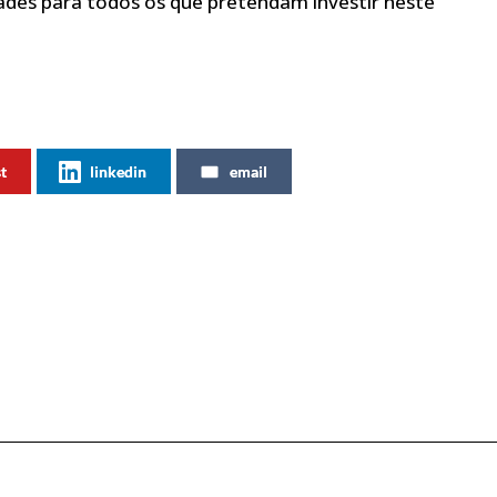
ades para todos os que pretendam investir neste
st
linkedin
email