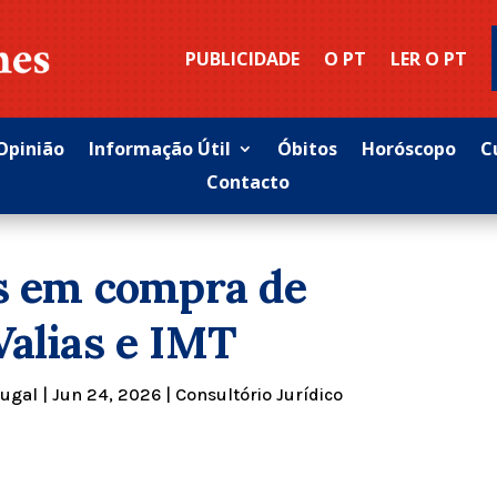
PUBLICIDADE
O PT
LER O PT
Opinião
Informação Útil
Óbitos
Horóscopo
C
Contacto
is em compra de
Valias e IMT
tugal
|
Jun 24, 2026
|
Consultório Jurídico