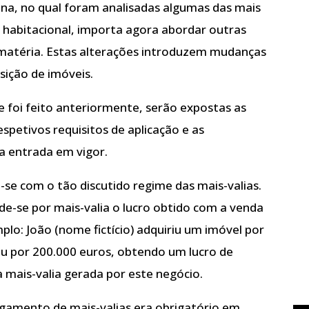
na, no qual foram analisadas algumas das mais
o habitacional, importa agora abordar outras
matéria. Estas alterações introduzem mudanças
isição de imóveis.
 foi feito anteriormente, serão expostas as
espetivos requisitos de aplicação e as
ua entrada em vigor.
-se com o tão discutido regime das mais-valias.
e-se por mais-valia o lucro obtido com a venda
lo: João (nome fictício) adquiriu um imóvel por
u por 200.000 euros, obtendo um lucro de
 mais-valia gerada por este negócio.
agamento de mais-valias era obrigatório em