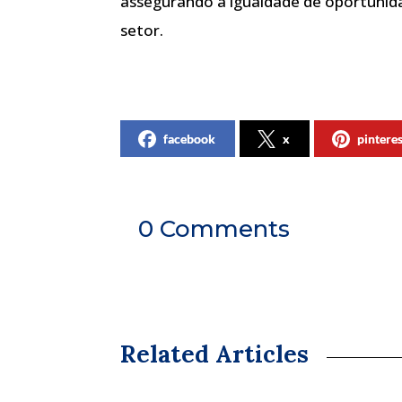
assegurando a igualdade de oportunid
setor.
facebook
x
pintere
0 Comments
Related Articles