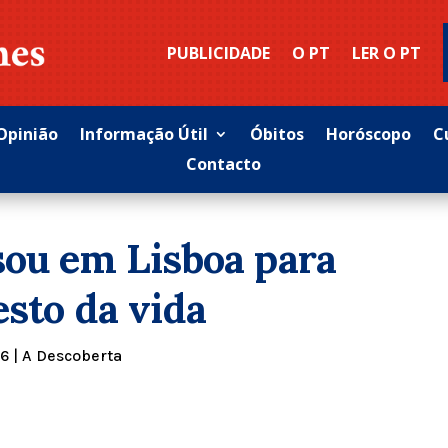
PUBLICIDADE
O PT
LER O PT
Opinião
Informação Útil
Óbitos
Horóscopo
C
Contacto
sou em Lisboa para
esto da vida
26
|
A Descoberta