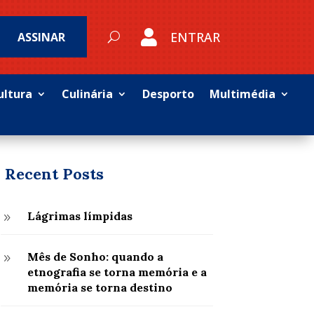

ENTRAR
ASSINAR
ultura
Culinária
Desporto
Multimédia
Recent Posts
Lágrimas límpidas
9
Mês de Sonho: quando a
9
etnografia se torna memória e a
memória se torna destino