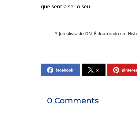
que sentia ser o seu.
* Jornalista do DN. É doutorado em Histó
facebook
x
pintere
0 Comments