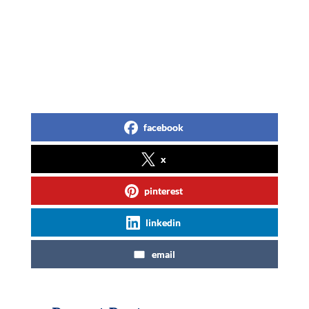
facebook
x
pinterest
linkedin
email