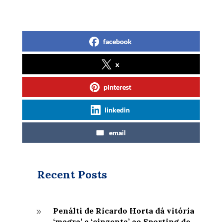
facebook
x
pinterest
linkedin
email
Recent Posts
Penálti de Ricardo Horta dá vitória
9
‘magra’ e ‘cinzenta’ ao Sporting de