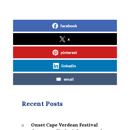
facebook
x
pinterest
linkedin
email
Recent Posts
Onset Cape Verdean Festival
9