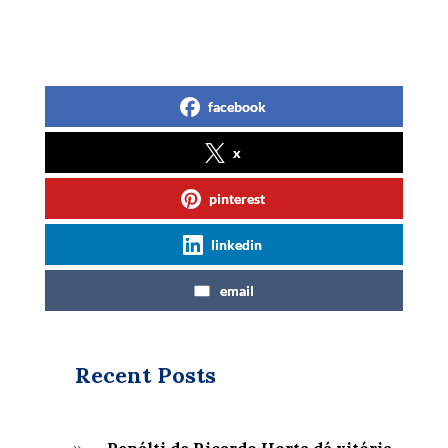
facebook
x
pinterest
linkedin
email
Recent Posts
Penálti de Ricardo Horta dá vitória