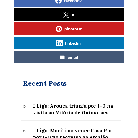
facebook
x
pinterest
linkedin
email
Recent Posts
I Liga: Arouca triunfa por 1-0 na
9
visita ao Vitória de Guimarães
I Liga: Marítimo vence Casa Pia
9
por 1-0 no regresso ao escalão