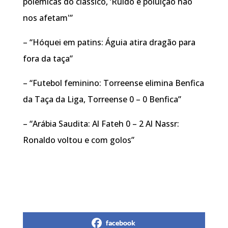
polémicas do clássico, ‘Ruído e poluição não
nos afetam'”
– “Hóquei em patins: Águia atira dragão para
fora da taça”
– “Futebol feminino: Torreense elimina Benfica
da Taça da Liga, Torreense 0 – 0 Benfica”
– “Arábia Saudita: Al Fateh 0 – 2 Al Nassr:
Ronaldo voltou e com golos”
facebook