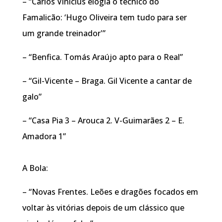
– “Carlos Vinicius elogia o técnico do
Famalicão: ‘Hugo Oliveira tem tudo para ser
um grande treinador'”
– “Benfica. Tomás Araújo apto para o Real”
– “Gil-Vicente – Braga. Gil Vicente a cantar de
galo”
– “Casa Pia 3 – Arouca 2. V-Guimarães 2 – E.
Amadora 1”
A Bola:
– “Novas Frentes. Leões e dragões focados em
voltar às vitórias depois de um clássico que