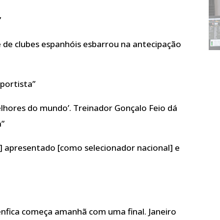
”
e de clubes espanhóis esbarrou na antecipação
portista”
melhores do mundo’. Treinador Gonçalo Feio dá
a”
a] apresentado [como selecionador nacional] e
Benfica começa amanhã com uma final. Janeiro