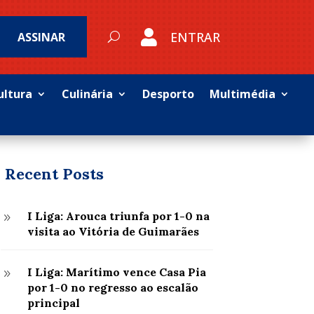

ENTRAR
ASSINAR
ultura
Culinária
Desporto
Multimédia
Recent Posts
I Liga: Arouca triunfa por 1-0 na
9
visita ao Vitória de Guimarães
I Liga: Marítimo vence Casa Pia
9
por 1-0 no regresso ao escalão
principal