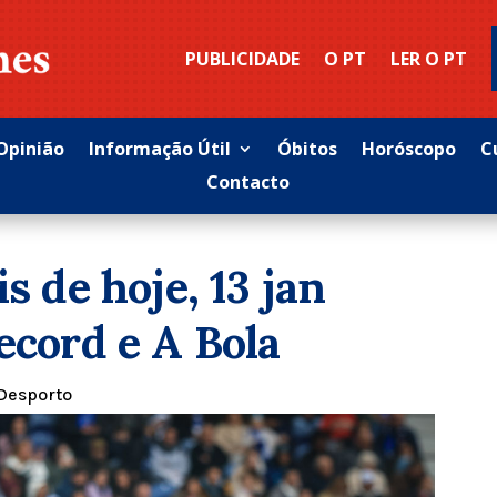
PUBLICIDADE
O PT
LER O PT
Opinião
Informação Útil
Óbitos
Horóscopo
C
Contacto
s de hoje, 13 jan
ecord e A Bola
Desporto