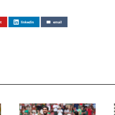
st
linkedin
email