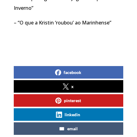
Inverno”
– “O que a Kristin ‘roubou’ ao Marinhense”
facebook
x
pinterest
linkedin
email