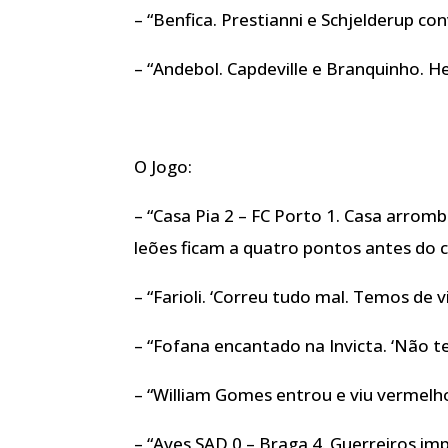
– “Benfica. Prestianni e Schjelderup c
– “Andebol. Capdeville e Branquinho. H
O Jogo:
– “Casa Pia 2 – FC Porto 1. Casa arrom
leões ficam a quatro pontos antes do c
– “Farioli. ‘Correu tudo mal. Temos de v
– “Fofana encantado na Invicta. ‘Não 
– “William Gomes entrou e viu vermelh
– “Aves SAD 0 – Braga 4. Guerreiros imp