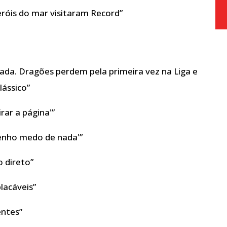
eróis do mar visitaram Record”
bada. Dragões perdem pela primeira vez na Liga e
lássico”
irar a página'”
tenho medo de nada'”
o direto”
lacáveis”
entes”