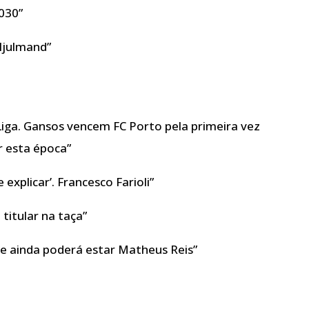
2030”
 Hjulmand”
 Liga. Gansos vencem FC Porto pela primeira vez
er esta época”
 explicar’. Francesco Farioli”
 titular na taça”
de ainda poderá estar Matheus Reis”