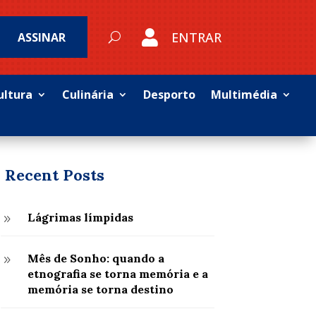

ENTRAR
ASSINAR
ultura
Culinária
Desporto
Multimédia
Recent Posts
Lágrimas límpidas
9
Mês de Sonho: quando a
9
etnografia se torna memória e a
memória se torna destino