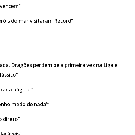
onvencem”
eróis do mar visitaram Record”
bada. Dragões perdem pela primeira vez na Liga e
lássico”
irar a página'”
tenho medo de nada'”
o direto”
lacáveis”