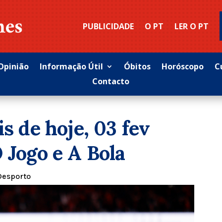
PUBLICIDADE
O PT
LER O PT
Opinião
Informação Útil
Óbitos
Horóscopo
C
Contacto
is de hoje, 03 fev
 Jogo e A Bola
Desporto