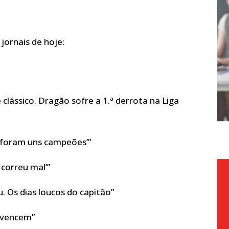
 jornais de hoje:
 clássico. Dragão sofre a 1.ª derrota na Liga
s foram uns campeões’”
 correu mal’”
. Os dias loucos do capitão”
onvencem”