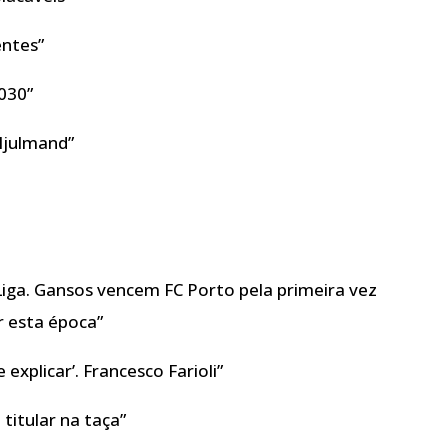
entes”
2030”
 Hjulmand”
 Liga. Gansos vencem FC Porto pela primeira vez
er esta época”
 explicar’. Francesco Farioli”
 titular na taça”