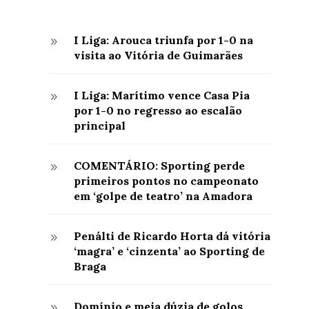
I Liga: Arouca triunfa por 1-0 na
9
visita ao Vitória de Guimarães
I Liga: Marítimo vence Casa Pia
9
por 1-0 no regresso ao escalão
principal
COMENTÁRIO: Sporting perde
9
primeiros pontos no campeonato
em ‘golpe de teatro’ na Amadora
Penálti de Ricardo Horta dá vitória
9
‘magra’ e ‘cinzenta’ ao Sporting de
Braga
Domínio e meia dúzia de golos
9