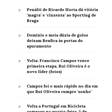
Penálti de Ricardo Horta dá vitória
9
‘magra’ e ‘cinzenta’ ao Sporting de
Braga
Domínio e meia dúzia de golos
9
deixam Benfica às portas do
apuramento
Volta: Francisco Campos vence
9
primeira etapa, Rui Oliveira é o
novo líder (fotos)
Campos foi o mais rápido no dia em
9
que Rui Oliveira cumpre ‘sonho’
Volta a Portugal em Bicicleta
9
começou na quarta-feira, 5 de