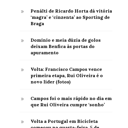
Penálti de Ricardo Horta dá vitória
9
‘magra’ e ‘cinzenta’ ao Sporting de
Braga
Domínio e meia dúzia de golos
9
deixam Benfica às portas do
apuramento
Volta: Francisco Campos vence
9
primeira etapa, Rui Oliveira é o
novo líder (fotos)
Campos foi o mais rápido no dia em
9
que Rui Oliveira cumpre ‘sonho’
Volta a Portugal em Bicicleta
9
começou na quarta-feira, 5 de