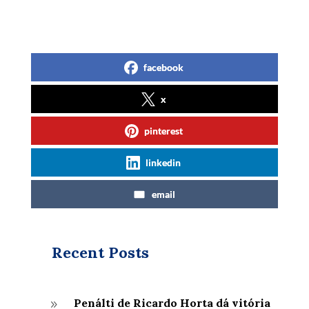
facebook
x
pinterest
linkedin
email
Recent Posts
Penálti de Ricardo Horta dá vitória
9