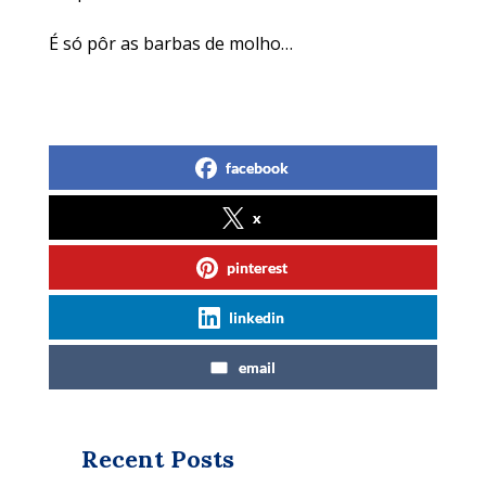
É só pôr as barbas de molho…
facebook
x
pinterest
linkedin
email
Recent Posts