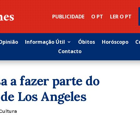
PUBLICIDADE
O PT
LER O PT
Opinião
Informação Útil
Óbitos
Horóscopo
C
Contacto
a a fazer parte do
 de Los Angeles
Cultura