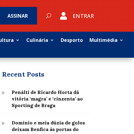

ENTRAR
ASSINAR
ultura
Culinária
Desporto
Multimédia
Recent Posts
Penálti de Ricardo Horta dá
9
vitória ‘magra’ e ‘cinzenta’ ao
Sporting de Braga
Domínio e meia dúzia de golos
9
deixam Benfica às portas do