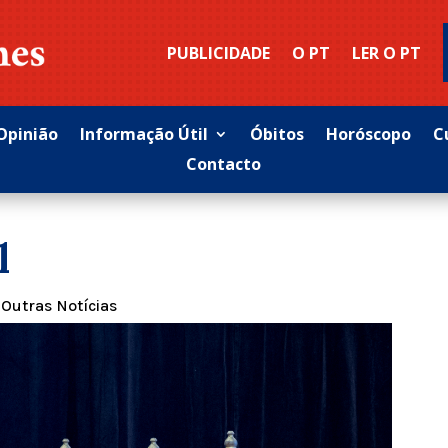
PUBLICIDADE
O PT
LER O PT
Opinião
Informação Útil
Óbitos
Horóscopo
C
Contacto
l
|
Outras Notícias