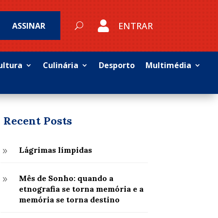

ENTRAR
ASSINAR
ultura
Culinária
Desporto
Multimédia
Recent Posts
Lágrimas límpidas
9
Mês de Sonho: quando a
9
etnografia se torna memória e a
memória se torna destino