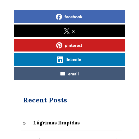
facebook
x
pinterest
linkedin
email
Recent Posts
Lágrimas límpidas
9