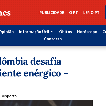
PUBLICIDADE
O PT
LER O PT
Opinião
Informação Útil
Óbitos
Horóscopo
C
Contacto
lômbia desafia
ente enérgico –
|
Desporto