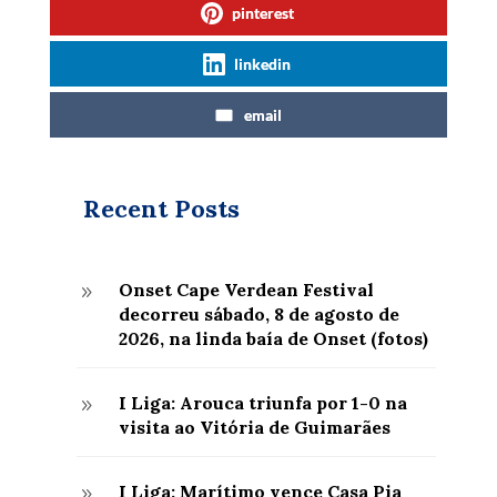
pinterest
linkedin
email
Recent Posts
Onset Cape Verdean Festival
9
decorreu sábado, 8 de agosto de
2026, na linda baía de Onset (fotos)
I Liga: Arouca triunfa por 1-0 na
9
visita ao Vitória de Guimarães
I Liga: Marítimo vence Casa Pia
9