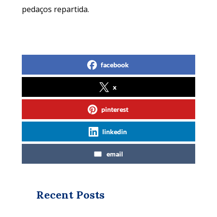
pedaços repartida.
facebook
x
pinterest
linkedin
email
Recent Posts