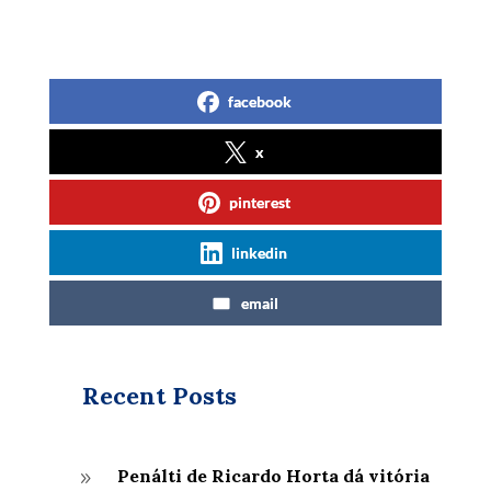
facebook
x
pinterest
linkedin
email
Recent Posts
Penálti de Ricardo Horta dá vitória
9