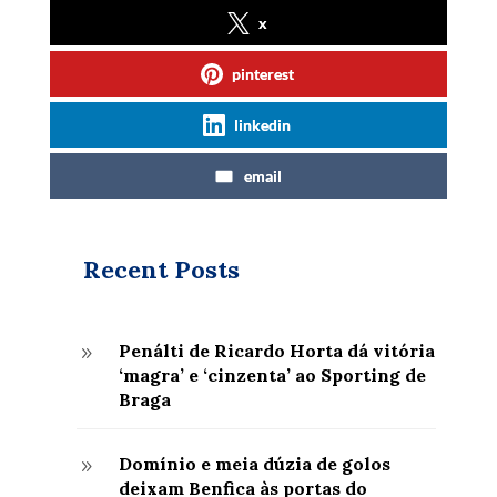
x
pinterest
linkedin
email
Recent Posts
Penálti de Ricardo Horta dá vitória
9
‘magra’ e ‘cinzenta’ ao Sporting de
Braga
Domínio e meia dúzia de golos
9
deixam Benfica às portas do