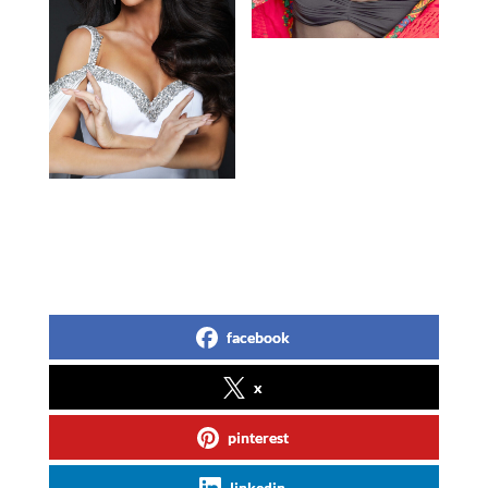
facebook
x
pinterest
linkedin