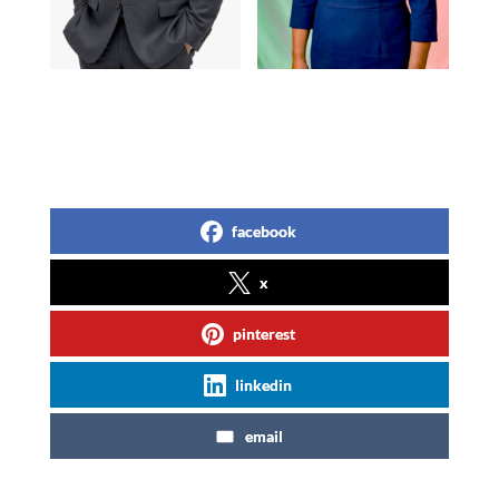
facebook
x
pinterest
linkedin
email