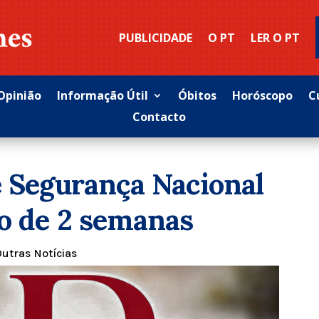
PUBLICIDADE
O PT
LER O PT
Opinião
Informação Útil
Óbitos
Horóscopo
C
Contacto
e Segurança Nacional
go de 2 semanas
Outras Notícias