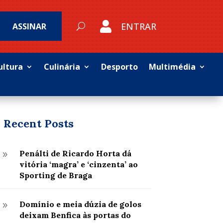

ENTRAR
ASSINAR
ultura
Culinária
Desporto
Multimédia
Recent Posts
Penálti de Ricardo Horta dá
9
vitória ‘magra’ e ‘cinzenta’ ao
Sporting de Braga
Domínio e meia dúzia de golos
9
deixam Benfica às portas do