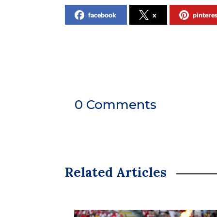
facebook
x
pintere
0 Comments
Related Articles