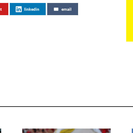
st
linkedin
email