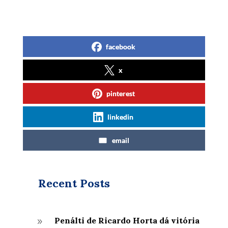
facebook
x
pinterest
linkedin
email
Recent Posts
Penálti de Ricardo Horta dá vitória
9