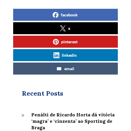
facebook
x
pinterest
linkedin
email
Recent Posts
Penálti de Ricardo Horta dá vitória
9
‘magra’ e ‘cinzenta’ ao Sporting de
Braga