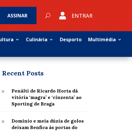

ENTRAR
ASSINAR
ultura
Culinária
Desporto
Multimédia
Recent Posts
Penálti de Ricardo Horta dá
9
vitória ‘magra’ e ‘cinzenta’ ao
Sporting de Braga
Domínio e meia dúzia de golos
9
deixam Benfica às portas do