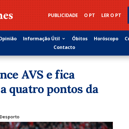
PUBLICIDADE
O PT
LER O PT
Opinião
Informação Útil
Óbitos
Horóscopo
C
Contacto
ence AVS e fica
a quatro pontos da
Desporto