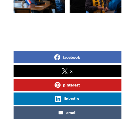
facebook
x
pinterest
linkedin
email