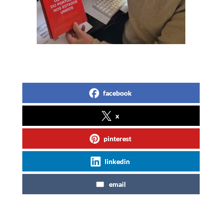
facebook
x
pinterest
linkedin
email