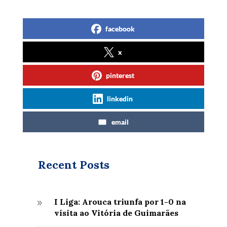
facebook
x
pinterest
linkedin
email
Recent Posts
I Liga: Arouca triunfa por 1-0 na
9
visita ao Vitória de Guimarães