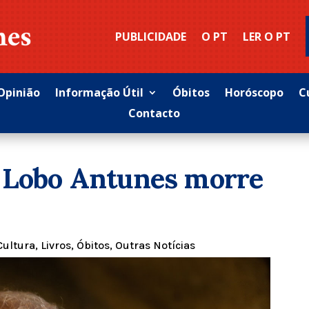
PUBLICIDADE
O PT
LER O PT
Opinião
Informação Útil
Óbitos
Horóscopo
C
Contacto
o Lobo Antunes morre
Cultura
,
Livros
,
Óbitos
,
Outras Notícias