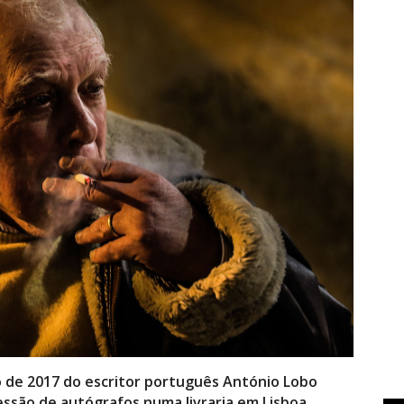
o de 2017 do escritor português António Lobo
ssão de autógrafos numa livraria em Lisboa,