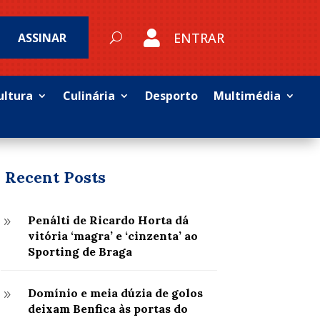

ENTRAR
ASSINAR
ultura
Culinária
Desporto
Multimédia
Recent Posts
Penálti de Ricardo Horta dá
9
vitória ‘magra’ e ‘cinzenta’ ao
Sporting de Braga
Domínio e meia dúzia de golos
9
deixam Benfica às portas do