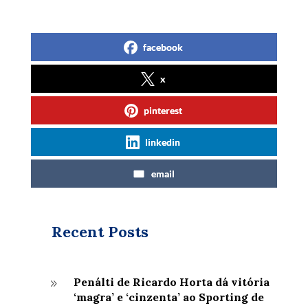
facebook
x
pinterest
linkedin
email
Recent Posts
Penálti de Ricardo Horta dá vitória
9
‘magra’ e ‘cinzenta’ ao Sporting de