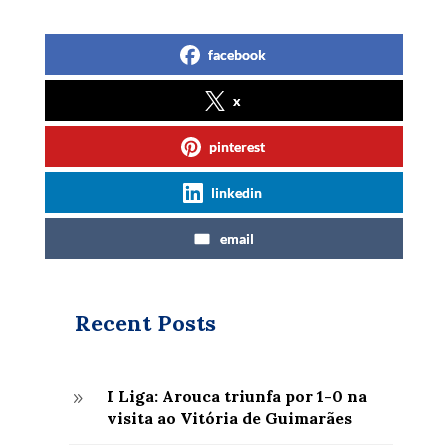
facebook
x
pinterest
linkedin
email
Recent Posts
I Liga: Arouca triunfa por 1-0 na
9
visita ao Vitória de Guimarães