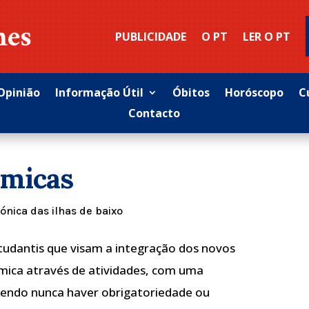
PUBLICIDADE
O PT
LER O PT
Opinião
Informação Útil
Óbitos
Horóscopo
C
Contacto
émicas
ónica das ilhas de baixo
tudantis que visam a integração dos novos
mica através de atividades, com uma
odendo nunca haver obrigatoriedade ou