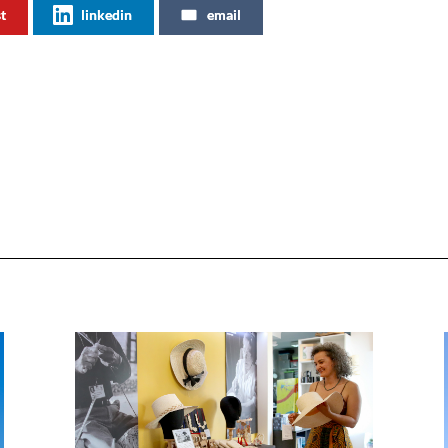
st
linkedin
email