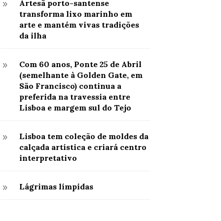
Artesã porto-santense
9
transforma lixo marinho em
arte e mantém vivas tradições
da ilha
Com 60 anos, Ponte 25 de Abril
9
(semelhante à Golden Gate, em
São Francisco) continua a
preferida na travessia entre
Lisboa e margem sul do Tejo
Lisboa tem coleção de moldes da
9
calçada artística e criará centro
interpretativo
Lágrimas límpidas
9