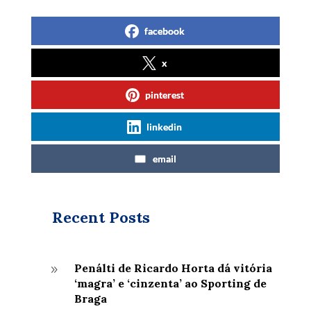
facebook
x
pinterest
linkedin
email
Recent Posts
Penálti de Ricardo Horta dá vitória
9
‘magra’ e ‘cinzenta’ ao Sporting de
Braga