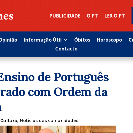
PUBLICIDADE
O PT
LER O PT
Opinião
Informação Útil
Óbitos
Horóscopo
C
Contacto
Ensino de Português
orado com Ordem da
a
|
Cultura
,
Notícias das comunidades