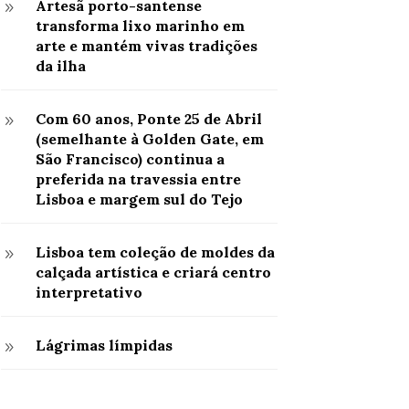
Artesã porto-santense
9
transforma lixo marinho em
arte e mantém vivas tradições
da ilha
Com 60 anos, Ponte 25 de Abril
9
(semelhante à Golden Gate, em
São Francisco) continua a
preferida na travessia entre
Lisboa e margem sul do Tejo
Lisboa tem coleção de moldes da
9
calçada artística e criará centro
interpretativo
Lágrimas límpidas
9